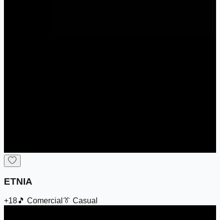
ETNIA
+18
🎵
Comercial
👔
Casual