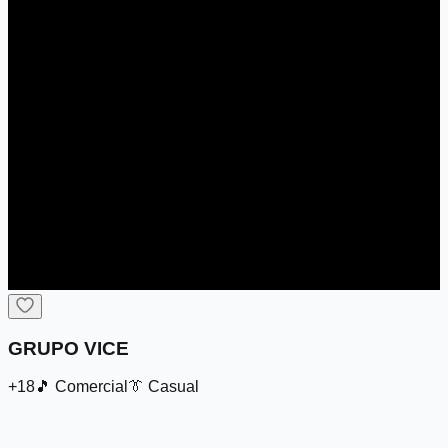
GRUPO VICE
+18
🎵
Comercial
👔
Casual