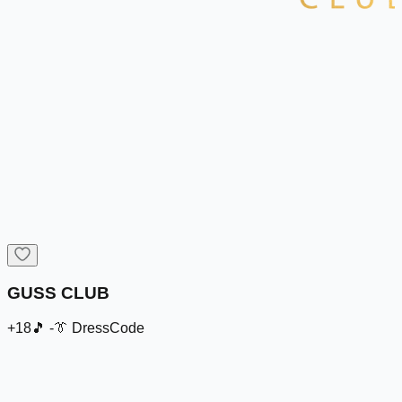
GUSS CLUB
+18
🎵
-
👔
DressCode