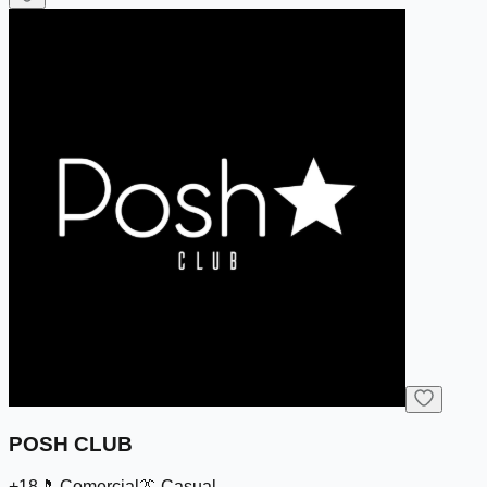
POSH CLUB
+18
🎵
Comercial
👔
Casual