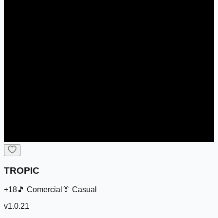
TROPIC
+18
🎵
Comercial
👔
Casual
v
1.0.21