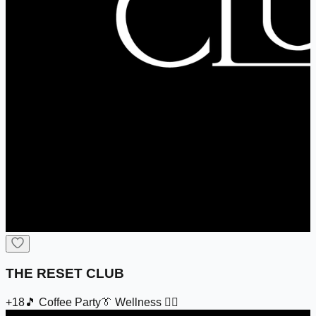
THE RESET CLUB
+18
🎵
Coffee Party
👔
Wellness 🏋️‍♀️