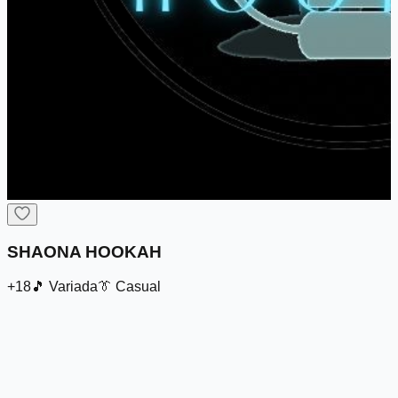
SHAONA HOOKAH
+18
🎵
Variada
👔
Casual